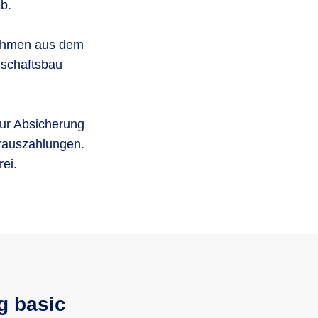
b.
rnehmen aus dem
schaftsbau
zur Absicherung
rauszahlungen.
ei.
g basic