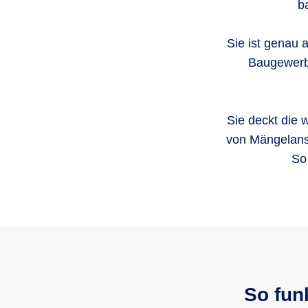
b
Sie ist genau 
Baugewerb
Sie deckt die 
von Mängelans
So
So fun