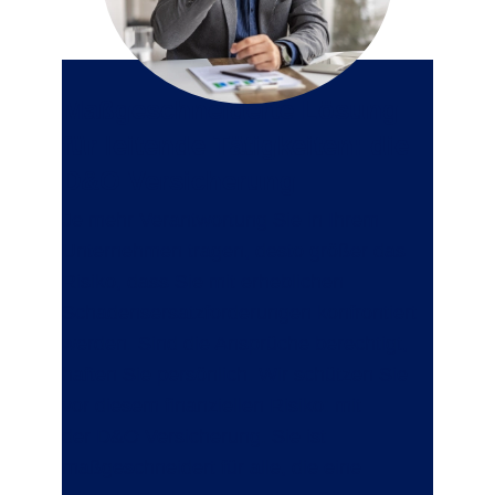
Maßgeschneiderte Lösung
für leitende Tätigkeiten: die
D&O Versicherung
Je mehr Verantwortung Sie in Ihrem
Unternehmen tragen, desto größer das
Risiko, dass Sie mit erheblichen
Schadensersatzforderungen konfrontiert
werden. Sind die Ansprüche berechtigt,
haften Sie persönlich. Wir schützen Sie
vor diesem finanziellen Risiko: mit
der
D&O Versicherung
. Sie ist
maßgeschneidert für alle, die eine