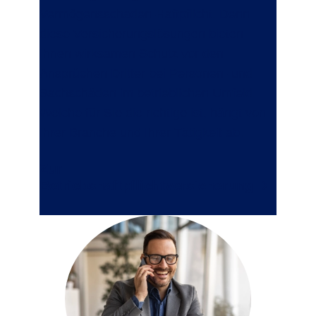
Vermögensschaden-Haftpflicht. Denn
diese Versicherungslösungen bieten
Ihnen wirksamen Schutz vor den
Ansprüchen Dritter bei Personen- und
Sachschäden im betrieblichen Umfeld.
Welche für Sie die richtige ist, hängt von
Ihrer Branche und Ihrer Tätigkeit ab.
Zur
Betriebshaftpflichtversicherung