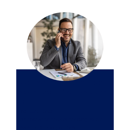
Noch mehr Schutz mit der
Betriebshaftpflichtversicheru
ng
Eine
Büro- oder
Betriebshaftpflichtversicherung
ist die
ideale Ergänzung zu Ihrer