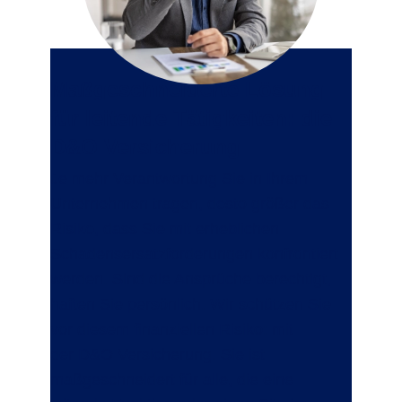
Maßgeschneiderte Lösung
für leitende Tätigkeiten: die
D&O Versicherung
Je mehr Verantwortung Sie in Ihrem
Unternehmen tragen, desto größer das
Risiko, dass Sie mit erheblichen
Schadensersatzforderungen konfrontiert
werden. Sind die Ansprüche berechtigt,
haften Sie persönlich. Wir schützen Sie
vor diesem finanziellen Risiko: mit
der
D&O Versicherung
. Sie ist
maßgeschneidert für alle, die eine