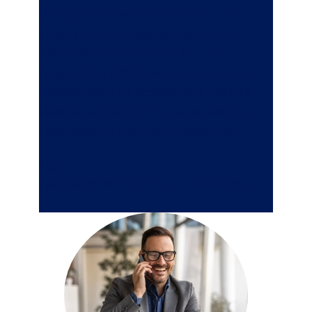
Vermögensschaden-Haftpflicht. Denn
diese Versicherungslösungen bieten
Ihnen wirksamen Schutz vor den
Ansprüchen Dritter bei Personen- und
Sachschäden im betrieblichen Umfeld.
Welche für Sie die richtige ist, hängt von
Ihrer Branche und Ihrer Tätigkeit ab.
Zur
Betriebshaftpflichtversicherung