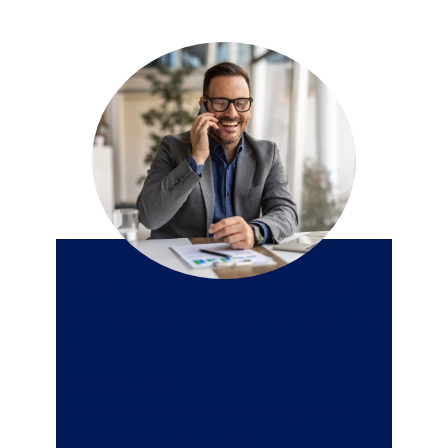
Noch mehr Schutz mit der
Betriebshaftpflichtversicheru
ng
Eine
Büro- oder
Betriebshaftpflichtversicherung
ist die
ideale Ergänzung zu Ihrer