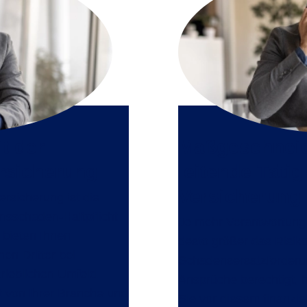
t der
Maßgeschneid
ersicherung
leitende Täti
Versicherung
versicherung
ist die
nsschaden-Haftpflicht.
Je mehr Verantwortung
bieten Ihnen
desto größer das Risiko
en Dritter bei
Schadensersatzforderun
ieblichen Umfeld.
Ansprüche berechtigt, h
gt von Ihrer Branche und
Sie vor diesem finanzie