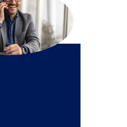
erte Lösung für
gkeiten: die D&O
 Sie in Ihrem Unternehmen tragen,
, dass Sie mit erheblichen
gen konfrontiert werden. Sind die
aften Sie persönlich. Wir schützen
llen Risiko: mit der
D&O