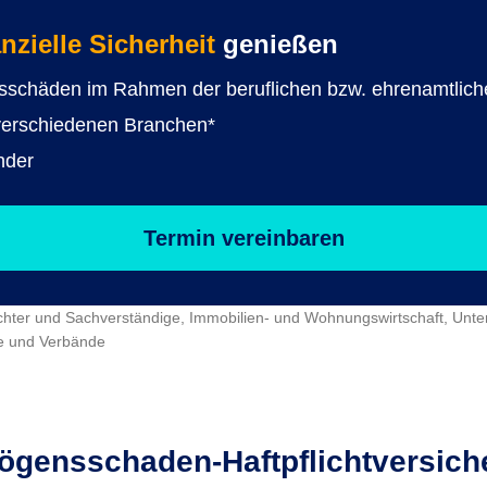
anzielle Sicherheit
genießen
sschäden im Rahmen der beruflichen bzw. ehrenamtliche
 verschiedenen Branchen*
nder
Termin vereinbaren
achter und Sachverständige, Immobilien- und Wohnungswirtschaft, Un
ne und Verbände
gens­schaden-Haftpflicht­versic