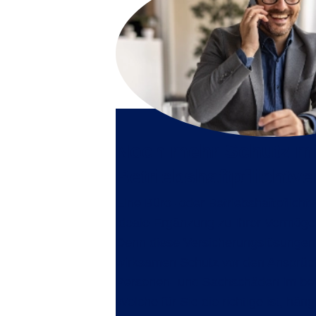
Noch mehr Schutz mi
Betriebshaftpflichtv
Eine
Büro- oder Betriebshaftpflicht
ideale Ergänzung zu Ihrer Vermöge
Denn diese Versicherungslösungen 
wirksamen Schutz vor den Ansprüch
Personen- und Sachschäden im betr
Welche für Sie die richtige ist, hän