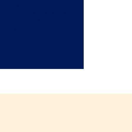
maßgeschneidert für alle, die eine
inen Sitz im Aufsichtsrat einer
nes Vereins oder Verbandes, einer
der einer Körperschaft des
nehaben.
ung