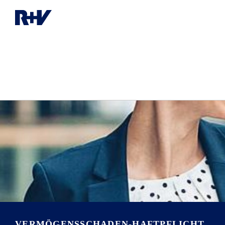
VERMÖGENS­SCHADEN-HAFTPFLICHT­