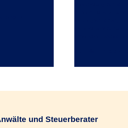
Versicherung
. Sie ist 
leitende Funktion oder e
herung
Kapitalgesellschaft, ei
Kammer oder Stiftung o
öffentlichen Rechts in
Zur D&O Versicher
Anwälte und Steuerberater