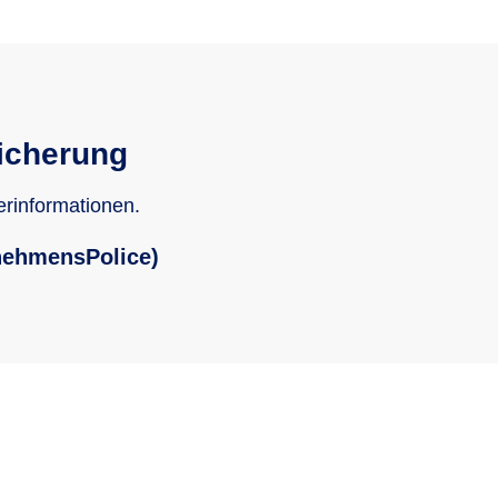
icherung
erinformationen.
nehmensPolice)