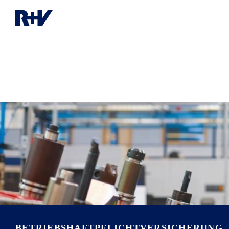
BETRIEBS­HAFTPFLICHT­VERSICHERUNG