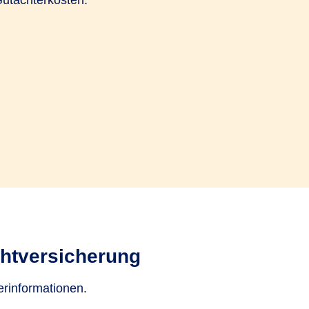
utachterkosten.
chtversicherung
erinformationen.