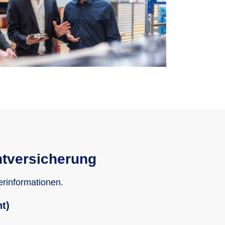
htversicherung
erinformationen.
t)