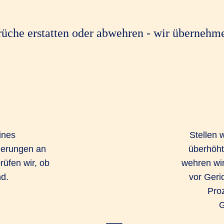
üche erstatten oder abwehren - wir übernehm
ines
Stellen 
erungen an
überhöht
rüfen wir, ob
wehren wir
nd.
vor Geric
Proz
G