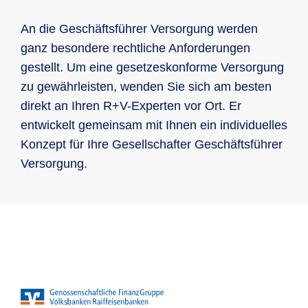
Vorteil Steuer: BU-Rente ist dann keine
Beiträge auf Ihre betriebliche
und auch Dritten gegenüber unmittelbar
wählbar, die Absicherung kann mit
Betriebsrente, und wird nur mit
Altersvorsorge
und unbegrenzt mit dem gesamten
An die Geschäftsführer Versorgung werden
wertigen Zusatzbausteinen individuell
niedrigerem Ertragsanteil versteuert
Privatvermögen! … auch bei der GmbH
ganz besondere rechtliche Anforderungen
ergänzt werden
od. bei ehrenamtlicher Tätigkeit! Denn
gestellt. Um eine gesetzeskonforme Versorgung
Absicherung der Ehepartner und Kinder
die sog. „Organhaftung“ (vgl. § 43
zu gewährleisten, wenden Sie sich am besten
GmbHG, 93 AktG, § 34 GenG) ist eine
direkt an Ihren R+V-Experten vor Ort. Er
höchst-persönliche Haftung!
entwickelt gemeinsam mit Ihnen ein individuelles
Konzept für Ihre Gesellschafter Geschäftsführer
Die richtige Managerhaftung wehr
Versorgung.
unberechtigte Ansprüche effektiv ab
und schützt Sie im Falle einer
Verurteilung von finanziellen Einbußen.