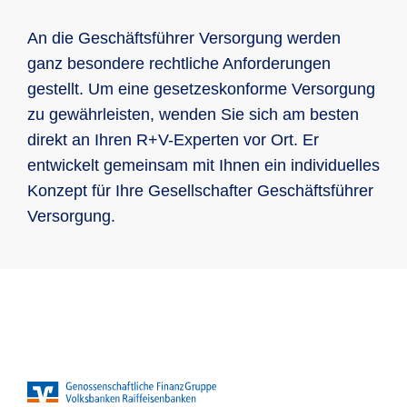
Vorteil Steuer: BU-Rente ist dann keine
Beiträge auf Ihre betriebliche
und auch Dritten gegenüber unmittelbar
wählbar, die Absicherung kann mit
Betriebsrente, und wird nur mit
Altersvorsorge
und unbegrenzt mit dem gesamten
An die Geschäftsführer Versorgung werden
wertigen Zusatzbausteinen individuell
niedrigerem Ertragsanteil versteuert
Privatvermögen! … auch bei der GmbH
ganz besondere rechtliche Anforderungen
ergänzt werden
od. bei ehrenamtlicher Tätigkeit! Denn
gestellt. Um eine gesetzeskonforme Versorgung
Absicherung der Ehepartner und Kinder
die sog. „Organhaftung“ (vgl. § 43
zu gewährleisten, wenden Sie sich am besten
GmbHG, 93 AktG, § 34 GenG) ist eine
direkt an Ihren R+V-Experten vor Ort. Er
höchst-persönliche Haftung!
entwickelt gemeinsam mit Ihnen ein individuelles
Konzept für Ihre Gesellschafter Geschäftsführer
Die richtige Managerhaftung wehr
Versorgung.
unberechtigte Ansprüche effektiv ab
und schützt Sie im Falle einer
Verurteilung von finanziellen Einbußen.