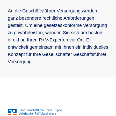
Vorteil Steuer: BU-Rente ist dann keine
Beiträge auf Ihre betriebliche
und auch Dritten gegenüber unmittelbar
wählbar, die Absicherung kann mit
Betriebsrente, und wird nur mit
Altersvorsorge
und unbegrenzt mit dem gesamten
An die Geschäftsführer Versorgung werden
wertigen Zusatzbausteinen individuell
niedrigerem Ertragsanteil versteuert
Privatvermögen! … auch bei der GmbH
ganz besondere rechtliche Anforderungen
ergänzt werden
od. bei ehrenamtlicher Tätigkeit! Denn
gestellt. Um eine gesetzeskonforme Versorgung
Absicherung der Ehepartner und Kinder
die sog. „Organhaftung“ (vgl. § 43
zu gewährleisten, wenden Sie sich am besten
GmbHG, 93 AktG, § 34 GenG) ist eine
direkt an Ihren R+V-Experten vor Ort. Er
höchst-persönliche Haftung!
entwickelt gemeinsam mit Ihnen ein individuelles
Konzept für Ihre Gesellschafter Geschäftsführer
Die richtige Managerhaftung wehr
Versorgung.
unberechtigte Ansprüche effektiv ab
und schützt Sie im Falle einer
Verurteilung von finanziellen Einbußen.