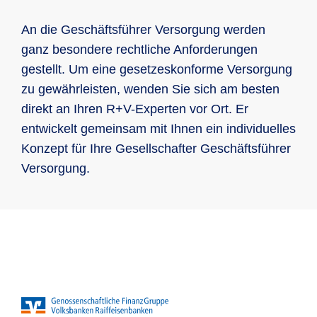
Vorteil Steuer: BU-Rente ist dann keine
Beiträge auf Ihre betriebliche
und auch Dritten gegenüber unmittelbar
wählbar, die Absicherung kann mit
Betriebsrente, und wird nur mit
Altersvorsorge
und unbegrenzt mit dem gesamten
An die Geschäftsführer Versorgung werden
wertigen Zusatzbausteinen individuell
niedrigerem Ertragsanteil versteuert
Privatvermögen! … auch bei der GmbH
ganz besondere rechtliche Anforderungen
ergänzt werden
od. bei ehrenamtlicher Tätigkeit! Denn
gestellt. Um eine gesetzeskonforme Versorgung
Absicherung der Ehepartner und Kinder
die sog. „Organhaftung“ (vgl. § 43
zu gewährleisten, wenden Sie sich am besten
GmbHG, 93 AktG, § 34 GenG) ist eine
direkt an Ihren R+V-Experten vor Ort. Er
höchst-persönliche Haftung!
entwickelt gemeinsam mit Ihnen ein individuelles
Konzept für Ihre Gesellschafter Geschäftsführer
Die richtige Managerhaftung wehr
Versorgung.
unberechtigte Ansprüche effektiv ab
und schützt Sie im Falle einer
Verurteilung von finanziellen Einbußen.