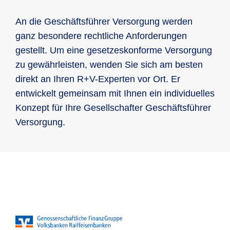
Vorteil Steuer: BU-Rente ist dann keine
Beiträge auf Ihre betriebliche
und auch Dritten gegenüber unmittelbar
wählbar, die Absicherung kann mit
Betriebsrente, und wird nur mit
Altersvorsorge
und unbegrenzt mit dem gesamten
An die Geschäftsführer Versorgung werden
wertigen Zusatzbausteinen individuell
niedrigerem Ertragsanteil versteuert
Privatvermögen! … auch bei der GmbH
ganz besondere rechtliche Anforderungen
ergänzt werden
od. bei ehrenamtlicher Tätigkeit! Denn
gestellt. Um eine gesetzeskonforme Versorgung
Absicherung der Ehepartner und Kinder
die sog. „Organhaftung“ (vgl. § 43
zu gewährleisten, wenden Sie sich am besten
GmbHG, 93 AktG, § 34 GenG) ist eine
direkt an Ihren R+V-Experten vor Ort. Er
höchst-persönliche Haftung!
entwickelt gemeinsam mit Ihnen ein individuelles
Konzept für Ihre Gesellschafter Geschäftsführer
Die richtige Managerhaftung wehr
Versorgung.
unberechtigte Ansprüche effektiv ab
und schützt Sie im Falle einer
Verurteilung von finanziellen Einbußen.