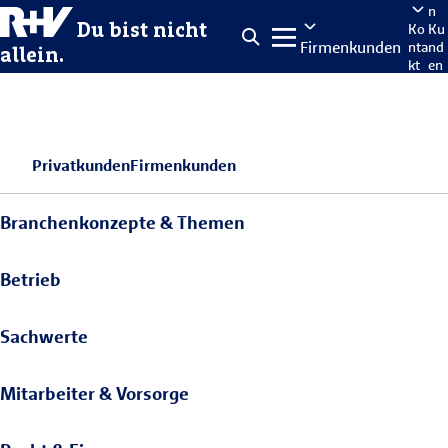
n
Du bist nicht
Ko
Ku
Firmenkunden
nta
nd
allein.
kt
en
po
rta
len
Privatkunden
Firmenkunden
Branchenkonzepte & Themen
Betrieb
Sachwerte
Mitarbeiter & Vorsorge