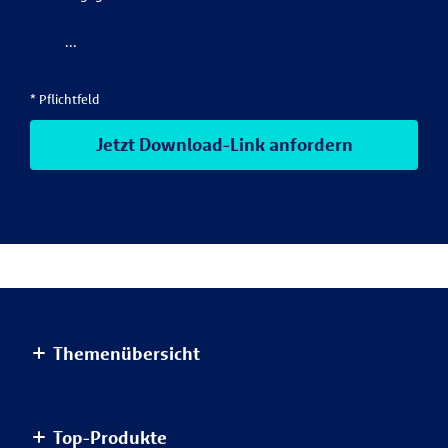
...
* Pflichtfeld
Jetzt Download-Link anfordern
Themenübersicht
Altersvorsorge
Top-Produkte
Haus & Wohnung