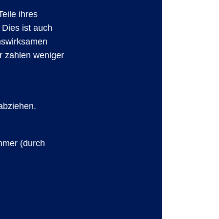
eile ihres
Dies ist auch
enswirksamen
r zahlen weniger
 abziehen.
ehmer (durch