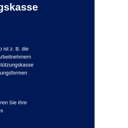
ngskasse
ist z. B. die
 Arbeitnehmern
rstützungskasse
rgungsformen
ren Sie Ihre
es