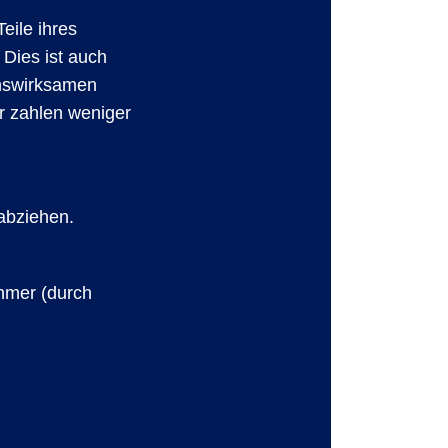
eile ihres
Dies ist auch
enswirksamen
r zahlen weniger
 abziehen.
ehmer (durch