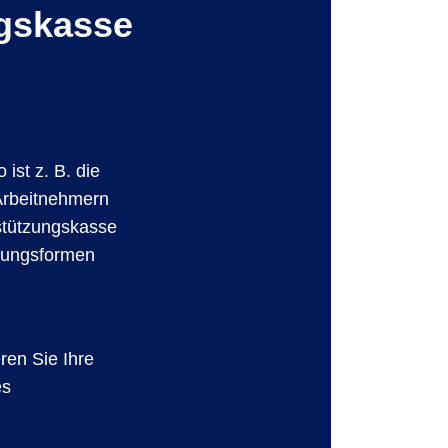
ngskasse
ist z. B. die
 Arbeitnehmern
rstützungskasse
rgungsformen
ren Sie Ihre
es