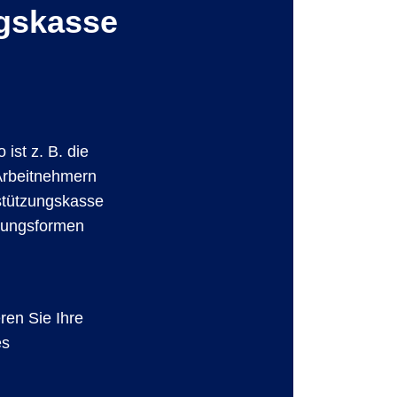
ngskasse
ist z. B. die
 Arbeitnehmern
rstützungskasse
rgungsformen
ren Sie Ihre
es