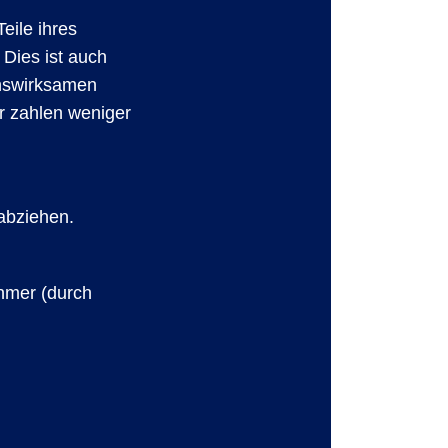
eile ihres
Dies ist auch
enswirksamen
r zahlen weniger
 abziehen.
ehmer (durch