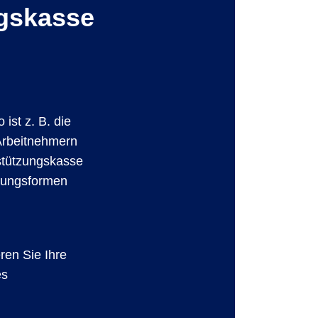
ngskasse
ist z. B. die
 Arbeitnehmern
rstützungskasse
rgungsformen
ren Sie Ihre
es