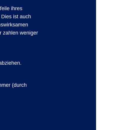
eile ihres
Dies ist auch
enswirksamen
r zahlen weniger
 abziehen.
ehmer (durch