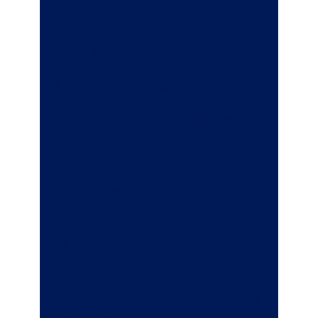
Garantieniveau zwischen 55% bis
90% frei von Ihnen wählbar.
Schlanke Verwaltung
Die Entscheidung zur Beitrags- und
Gesamtkapitalaufteilung können Sie
auf Ihre Mitarbeiter übertragen.
Kein Ausweis in der
Unternehmensbilanz.
Rechtsanspruch
Der gesetzliche Anspruch Ihrer
Mitarbeiter auf Entgeltumwandlung
wird erfüllt.