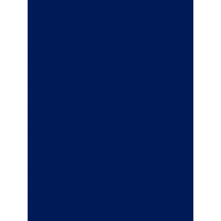
Für Ihre Mitarbeiter
Finanziell abgesichert in den
Ruhestand
garantierte lebenslange Rente
Ablaufmanagement zum Ende der
Ansparphase
Bequem, einfach, flexibel
Mitbestimmung über Aufteilung der
Beiträge und des Gesamtkapitals