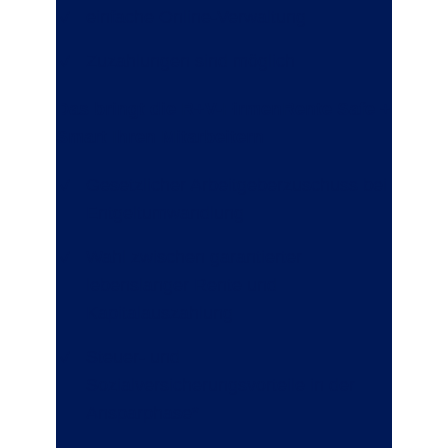
einfache Online-Verwaltung
Zuzahlungen sind möglich
Das bringt die R+V-FirmenRente Safe +
Smart Ihren Mitarbeitern
Gesetzlicher Arbeitgeberzuschuss bei
Entgeltumwandlung
Wahl zwischen garantierter
lebenslanger Rente und
Kapitalauszahlung
Steuer- und
Sozialversicherungsvorteile in der
Ansparphase*