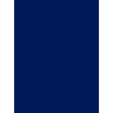
Mitarbeiter gewinnen und binden
Positionierung als innovativer
Arbeitgeber durch eine
chancenorientierte betriebliche
Altersversorgung, mit der die
Chancen der Kapitalmärkte genutzt
werden können.
Ihre Mitarbeiter nehmen die
betriebliche Altersversorgung durch
ihre Mitgestaltungsmöglichkeit besser
wahr und identifizieren sich stärker mit
Ihnen als Arbeitgeber.
Selbstbestimmt zwischen Sicherheit
und Chance