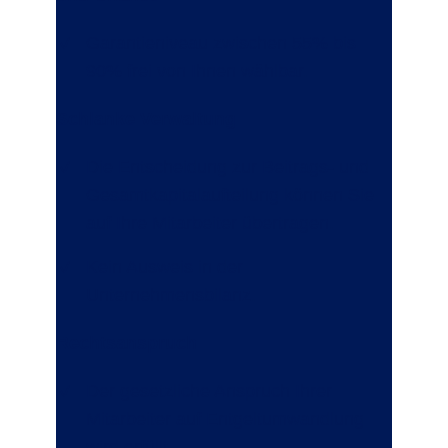
Garantieniveau zwischen 55% bis
90% frei von Ihnen wählbar.
Schlanke Verwaltung
Die Entscheidung zur Beitrags- und
Gesamtkapitalaufteilung können Sie
auf Ihre Mitarbeiter übertragen.
Kein Ausweis in der
Unternehmensbilanz.
Rechtsanspruch
Der gesetzliche Anspruch Ihrer
Mitarbeiter auf Entgeltumwandlung
wird erfüllt.