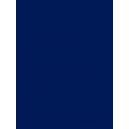
Für Ihre Mitarbeiter
Finanziell abgesichert in den
Ruhestand
garantierte lebenslange Rente
Ablaufmanagement zum Ende der
Ansparphase
Bequem, einfach, flexibel
Mitbestimmung über Aufteilung der
Beiträge und des Gesamtkapitals