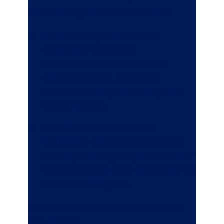
Mitarbeiter gewinnen und binden
Positionierung als innovativer
Arbeitgeber durch eine
chancenorientierte betriebliche
Altersversorgung, mit der die
Chancen der Kapitalmärkte genutzt
werden können.
Ihre Mitarbeiter nehmen die
betriebliche Altersversorgung durch
ihre Mitgestaltungsmöglichkeit besser
wahr und identifizieren sich stärker mit
Ihnen als Arbeitgeber.
Selbstbestimmt zwischen Sicherheit
und Chance