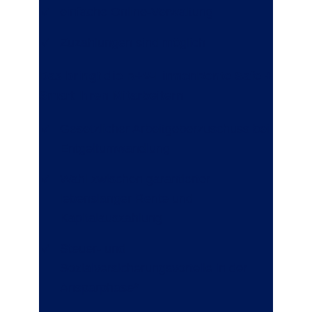
einfache Online-Verwaltung
Zuzahlungen sind möglich
Das bringt die R+V-FirmenRente Safe +
Smart Ihren Mitarbeitern
Gesetzlicher Arbeitgeberzuschuss bei
Entgeltumwandlung
Wahl zwischen garantierter
lebenslanger Rente und
Kapitalauszahlung
Steuer- und
Sozialversicherungsvorteile in der
Ansparphase*