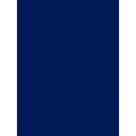
Mitarbeiter gewinnen und binden
Positionierung als innovativer
Arbeitgeber durch eine
chancenorientierte betriebliche
Altersversorgung, mit der die
Chancen der Kapitalmärkte genutzt
werden können.
Ihre Mitarbeiter nehmen die
betriebliche Altersversorgung durch
ihre Mitgestaltungsmöglichkeit besser
wahr und identifizieren sich stärker mit
Ihnen als Arbeitgeber.
Selbstbestimmt zwischen Sicherheit
und Chance