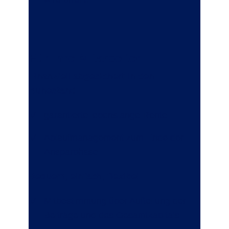
Für Ihre Mitarbeiter
Finanziell abgesichert in den
Ruhestand
garantierte lebenslange Rente
Ablaufmanagement zum Ende der
Ansparphase
Bequem, einfach, flexibel
Mitbestimmung über Aufteilung der
Beiträge und des Gesamtkapitals