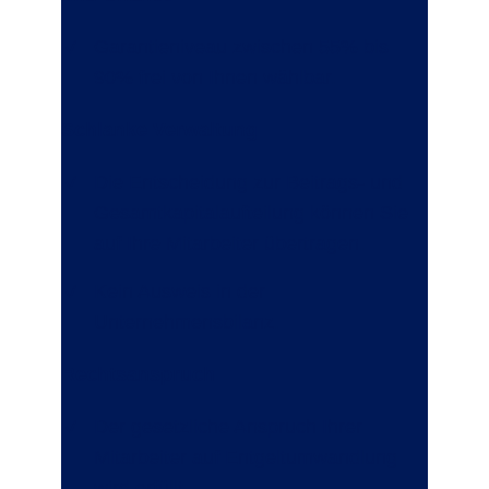
Garantieniveau zwischen 55% bis
90% frei von Ihnen wählbar.
Schlanke Verwaltung
Die Entscheidung zur Beitrags- und
Gesamtkapitalaufteilung können Sie
auf Ihre Mitarbeiter übertragen.
Kein Ausweis in der
Unternehmensbilanz.
Rechtsanspruch
Der gesetzliche Anspruch Ihrer
Mitarbeiter auf Entgeltumwandlung
wird erfüllt.