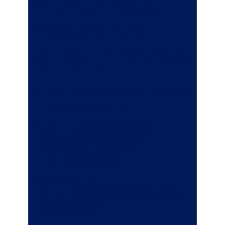
einfache Online-Verwaltung
Zuzahlungen sind möglich
Das bringt die R+V-FirmenRente Safe +
Smart Ihren Mitarbeitern
Gesetzlicher Arbeitgeberzuschuss bei
Entgeltumwandlung
Wahl zwischen garantierter
lebenslanger Rente und
Kapitalauszahlung
Steuer- und
Sozialversicherungsvorteile in der
Ansparphase*