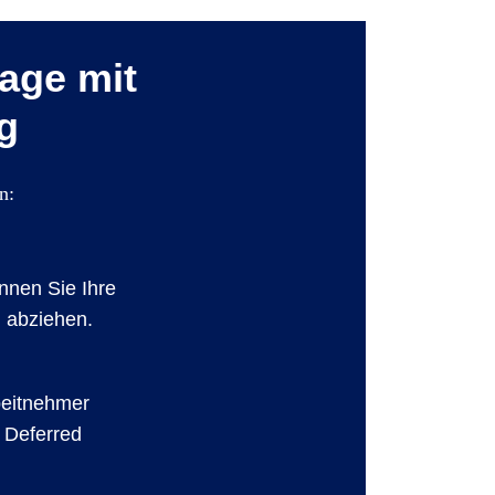
age mit
g
n:
nnen Sie Ihre
 abziehen.
beitnehmer
 Deferred