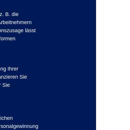
z. B. die
 Arbeitnehmern
onszusage lässt
sformen
ung Ihrer
anzieren Sie
r Sie
lichen
ersonalgewinnung