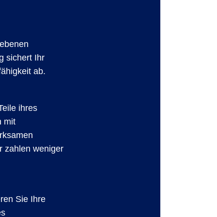
gebenen
 sichert Ihr
ähigkeit ab.
eile ihres
h mit
irksamen
r zahlen weniger
ren Sie Ihre
es