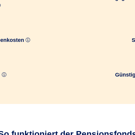
benkosten
S
n
Günsti
So funktioniert der Pensionsfond