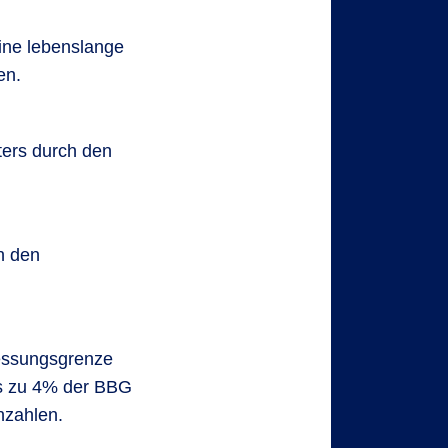
ine lebenslange
en.
ters durch den
n den
messungsgrenze
is zu 4% der BBG
nzahlen.