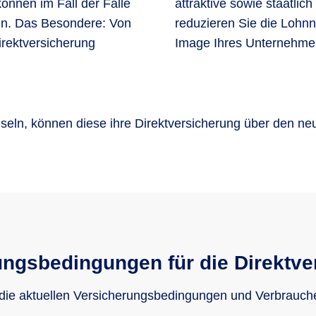
können im Fall der Fälle
usatzvorsorge aufbauen,
n. Das Besondere: Von
tärken gleichzeitig das
irektversicherung
Image Ihres Unternehme
ln, können diese ihre Direktversicherung über den neuen
ungsbedingungen für die Direktve
 die aktuellen Versicherungsbedingungen und Verbrauch