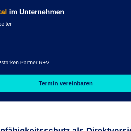
tal
im Unternehmen
beiter
nzstarken Partner R+V
Termin vereinbaren
nfähig­keitsschutz als Direkt­vers