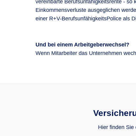
vereinbarte Berufsunfähigkeitsrente - so 
attraktive sowie staatlich geförderte Z
Einkommensverluste ausgeglichen werde
reduzieren Sie die Lohnnebenkosten und s
einer R+V-BerufsunfähigkeitsPolice als D
Und bei einem Arbeitgeberwechsel?
Wenn Mitarbeiter das Unternehmen wechse
Versicher
Hier finden Sie