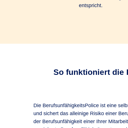
entspricht.
So funktioniert die
Die BerufsunfähigkeitsPolice ist eine sel
profitieren nicht nur Ihre Mitarbeiter, 
und sichert das alleinige Risiko einer Ber
während Ihre Mitarbeiter Steuern und Soz
der Berufsunfähigkeit einer Ihrer Mitarbei
im Rahmen der betrieblichen Altersversorgun