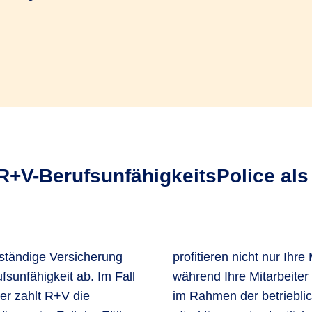
 R+V-BerufsunfähigkeitsPolice al
bständige Versicherung
sondern auch Sie. Denn
ufsunfähigkeit ab. Im Fall
ialversicherungsbeiträge
ter zahlt R+V die
g sparen und eine