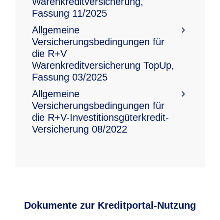
Warenkreditversicherung,
Möglichkeit der Absicherung von
unterstützt Sie durch Bonitätsprüfungen
Fassung 11/2025
Forderungen einzelner Kunden, bei denen
und Monitoring Ihrer Kunden. Zugleich
Allgemeine
durch die Kreditentscheidung eines
ermöglicht sie Ihrem Unternehmen
Versicherungsbedingungen für
anderen Versicherers eine Deckungslücke
Wachstum durch höhere Kreditlinien Ihrer
die R+V
besteht.
Warenkreditversicherung TopUp,
Banken.
Fassung 03/2025
Allgemeine
Versicherungsbedingungen für
die R+V-Investitionsgüterkredit-
Versicherung 08/2022
Dokumente zur Kreditportal-Nutzung