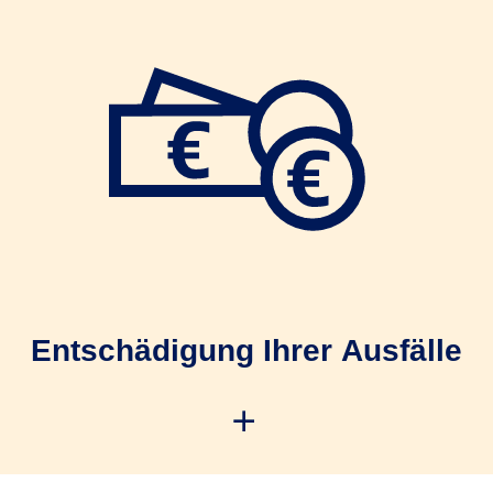
s Kunden
ng
z durchgeführtem Inkassoverfahren
)
Entschädigung Ihrer Ausfälle