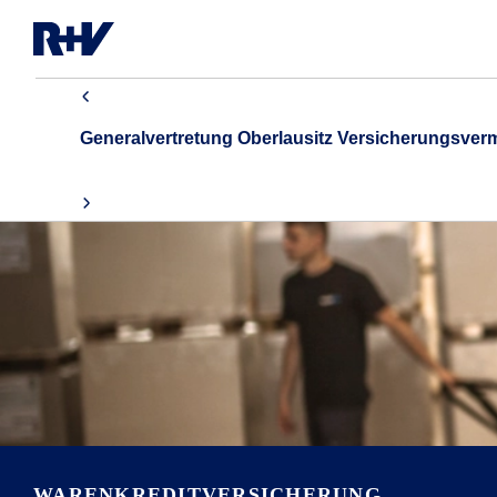
Generalvertretung Oberlausitz Versicherungsver
WARENKREDITVERSICHERUNG