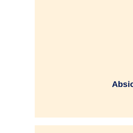
Unkompliziert und 
Laufende Überwac
Information bei Bo
Absi
Kundeninsolvenz