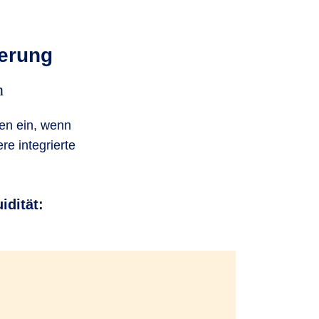
herung
n
en ein, wenn
re integrierte
idität: