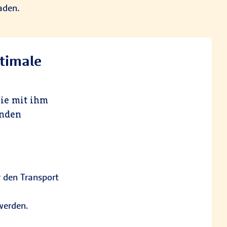
aden.
ptimale
ie mit ihm
unden
r den Transport
werden.