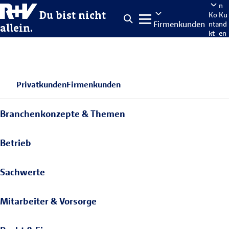
n
Du bist nicht
Ko
Ku
Firmenkunden
nta
nd
allein.
kt
en
po
rta
len
Privatkunden
Firmenkunden
Branchenkonzepte & Themen
Betrieb
Sachwerte
Mitarbeiter & Vorsorge