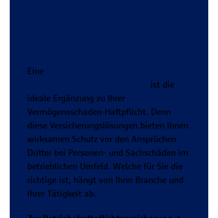
Noch mehr Schutz mit der
Betriebshaftpflichtversich
erung
Eine
Büro- oder
Betriebshaftpflichtversicherung
ist die
ideale Ergänzung zu Ihrer
Vermögensschaden-Haftpflicht. Denn
diese Versicherungslösungen bieten Ihnen
wirksamen Schutz vor den Ansprüchen
Dritter bei Personen- und Sachschäden im
betrieblichen Umfeld. Welche für Sie die
richtige ist, hängt von Ihrer Branche und
Ihrer Tätigkeit ab.