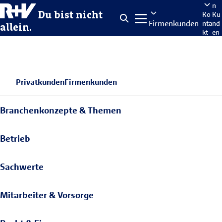
n
Du bist nicht
Ko
Ku
Firmenkunden
nta
nd
allein.
kt
en
po
rta
len
Privatkunden
Firmenkunden
Branchenkonzepte & Themen
Betrieb
Sachwerte
Mitarbeiter & Vorsorge