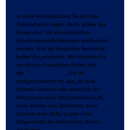
Je mehr Verantwortung Sie in Ihrem
Unternehmen tragen, desto größer das
Risiko, dass Sie mit erheblichen
Schadensersatzforderungen konfrontiert
werden. Sind die Ansprüche berechtigt,
haften Sie persönlich. Wir schützen Sie
vor diesem finanziellen Risiko: mit
der
D&O Versicherung
. Sie ist
maßgeschneidert für alle, die eine
leitende Funktion oder einen Sitz im
Aufsichtsrat einer Kapitalgesellschaft,
eines Vereins oder Verbandes, einer
Kammer oder Stiftung oder einer
Körperschaft des öffentlichen Rechts
innehaben.