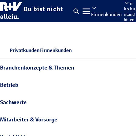
n
Du bist nicht
Ko
Ku
Firmenkunden
nta
nd
allein.
kt
en
po
rta
len
Privatkunden
Firmenkunden
Branchenkonzepte & Themen
Betrieb
Sachwerte
Mitarbeiter & Vorsorge