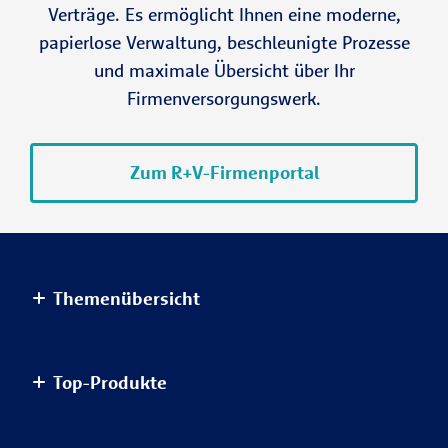
Verträge. Es ermöglicht Ihnen eine moderne,
papierlose Verwaltung, beschleunigte Prozesse
und maximale Übersicht über Ihr
Firmenversorgungswerk.
Zum R+V-Firmenportal
Themenübersicht
Altersvorsorge
Top-Produkte
Haus & Wohnung
Einkommensvorsorge & Familie
AnsparKombi Safe+Smart