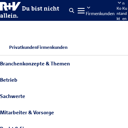
n
Du bist nicht
Ko
Ku
Firmenkunden
nta
nd
allein.
kt
en
po
rta
len
Privatkunden
Firmenkunden
Branchenkonzepte & Themen
Betrieb
Sachwerte
Mitarbeiter & Vorsorge