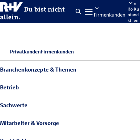
n
Du bist nicht
Ko
Ku
Firmenkunden
nta
nd
allein.
kt
en
po
rta
len
Privatkunden
Firmenkunden
Branchenkonzepte & Themen
Betrieb
Sachwerte
Mitarbeiter & Vorsorge