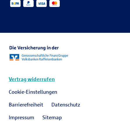
Veranstaltungen
R+V Re
Ansprechpartner Karriere
R+V Karriere Blog
Vertrag widerrufen
Cookie-Einstellungen
Barrierefreiheit
Datenschutz
Impressum
Sitemap