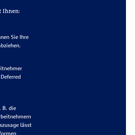
 Ihnen:
nen Sie Ihre
abziehen.
eitnehmer
 Deferred
 B. die
Arbeitnehmern
szusage lässt
sformen