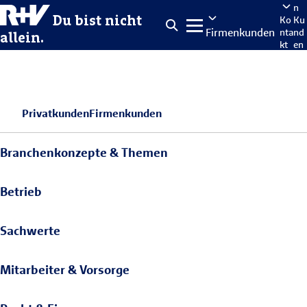
n
Du bist nicht
Ko
Ku
Firmenkunden
nta
nd
allein.
kt
en
po
rta
len
Privatkunden
Firmenkunden
Branchenkonzepte & Themen
Betrieb
Sachwerte
Mitarbeiter & Vorsorge