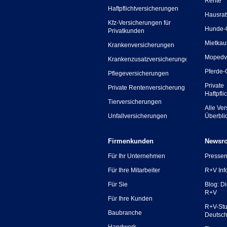
Rente
Haftpflichtversicherungen
Hausrat
Kfz-Versicherungen für
Hunde-
Privatkunden
Mietkau
Krankenversicherungen
Mopedv
Krankenzusatzversicherungen
Pferde-
Pflegeversicherungen
Private
Private Rentenversicherung
Haftpfli
Tierversicherungen
Alle Ve
Unfallversicherungen
Überbli
Firmenkunden
Newsr
Für Ihr Unternehmen
Presse
Für Ihre Mitarbeiter
R+V Inf
Für Sie
Blog: D
R+V
Für Ihre Kunden
R+V-Stu
Baubranche
Deutsc