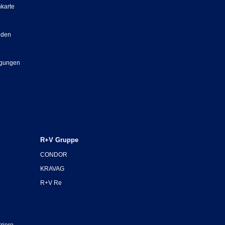
nkarte
nden
ngungen
R+V Gruppe
CONDOR
KRAVAG
R+V Re