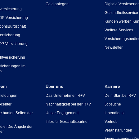
Geld anlegen
Digitale Versicherte
versicherung
Gesundheitsservice
OP-Versicherung
Kunden werben Ku
tionsBürgschaft
Weitere Services
ersicherung
Versicherungsbedi
OP-Versicherung
Newsletter
chtversicherung
rsicherungen im
ck
oom
Über uns
Karriere
meldungen
Das Unternehmen R+V
Dein Start bei R+V
ocenter
Nachhaltigkeit bei der R+V
Jobsuche
ie bunten Seiten der
Unser Engagement
Innendienst
Infos für Geschäftspartner
Vertrieb
die: Die Ängste der
Veranstaltungen
hen