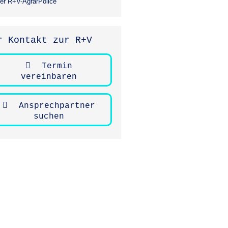
er R+V-AgrarPolice
r Kontakt zur R+V
Termin
vereinbaren
Ansprechpartner
suchen