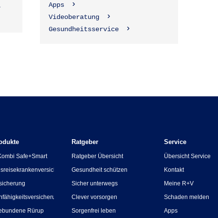
Apps
1
Videoberatung
Gesundheitsservice
odukte
Ratgeber
Service
Kombi Safe+Smart
Ratgeber Übersicht
Übersicht Service
sreisekrankenversicherung
Gesundheit schützen
Kontakt
sicherung
Sicher unterwegs
Meine R+V
nfähigkeitsversicherung
Clever vorsorgen
Schaden melden
ebundene Rürup
Sorgenfrei leben
Apps