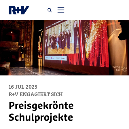
Startseite
Newsroom
Über uns
Karriere
16
JUL
2025
R+V ENGAGIERT SICH
Jobsuche
Preisgekrönte
Schulprojekte