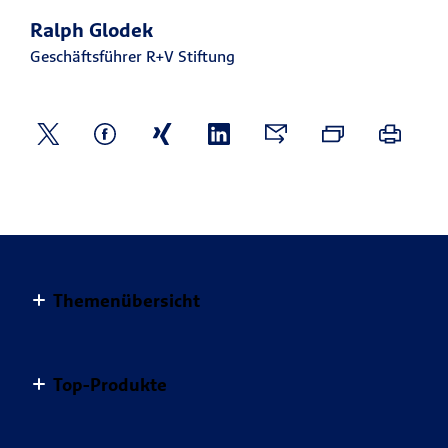
Ralph Glodek
Geschäftsführer R+V Stiftung
Themenübersicht
Altersvorsorge
Top-Produkte
Haus & Wohnung
Einkommensvorsorge & Familie
AnsparKombi Safe+Smart