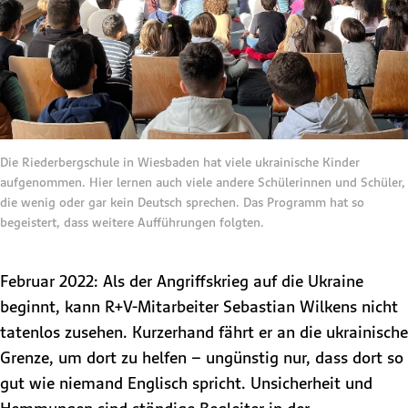
Die Riederbergschule in Wiesbaden hat viele ukrainische Kinder
aufgenommen. Hier lernen auch viele andere Schülerinnen und Schüler,
die wenig oder gar kein Deutsch sprechen. Das Programm hat so
begeistert, dass weitere Aufführungen folgten.
Februar 2022: Als der Angriffskrieg auf die Ukraine
beginnt, kann R+V-Mitarbeiter Sebastian Wilkens nicht
tatenlos zusehen. Kurzerhand fährt er an die ukrainische
Grenze, um dort zu helfen – ungünstig nur, dass dort so
gut wie niemand Englisch spricht. Unsicherheit und