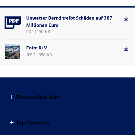
Unwetter Bernd treibt Schäden auf 387
Millionen Euro
PDF | 190 KB
Foto: R+V
JPEG | 358 KB
Themenübersicht
Altersvorsorge
Top-Produkte
Haus & Wohnung