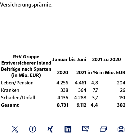
Versicherungsprämie.
R+V Gruppe
Januar bis Juni
2021 zu 2020
Erstversicherer Inland
Beiträge nach Sparten
2020
2021
in %
in Mio. EUR
(in Mio. EUR)
Leben/Pension
4.256
4.461
4,8
204
Kranken
338
364
7,7
26
Schaden/Unfall
4.136
4.288
3,7
151
Gesamt
8.731
9.112
4,4
382