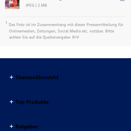
JPEG | 2 MB
1
Das Foto ist im Zusammenhang mit dieser Pressemitteilung für
Onlinemedien, Zeitungen, Social Media etc. nutzbar. Bitte
achten Sie auf die Quellenangabe: R+V
Themenübersicht
Altersvorsorge
Top-Produkte
Haus & Wohnung
Einkommensvorsorge & Familie
AnsparKombi Safe+Smart
Ratgeber
Elektronikversicherungen
Auslandsreisekrankenversicherung