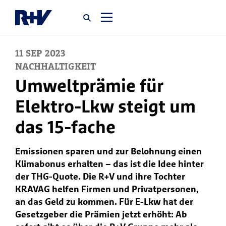
11
SEP
2023
Startseite
NACHHALTIGKEIT
Umweltprämie für
Newsroom
Elektro-Lkw steigt um
das 15-fache
Über uns
Emissionen sparen und zur Belohnung einen
Karriere
Klimabonus erhalten – das ist die Idee hinter
Jobsuche
der THG-Quote. Die R+V und ihre Tochter
KRAVAG helfen Firmen und Privatpersonen,
an das Geld zu kommen. Für E-Lkw hat der
Gesetzgeber die Prämien jetzt erhöht: Ab