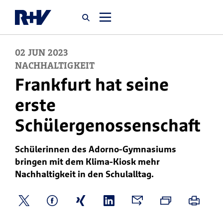
02
JUN
2023
Startseite
NACHHALTIGKEIT
Frankfurt hat seine
Newsroom
erste
Schülergenossenschaft
Über uns
Schülerinnen des Adorno-Gymnasiums
Karriere
bringen mit dem Klima-Kiosk mehr
Jobsuche
Nachhaltigkeit in den Schulalltag.