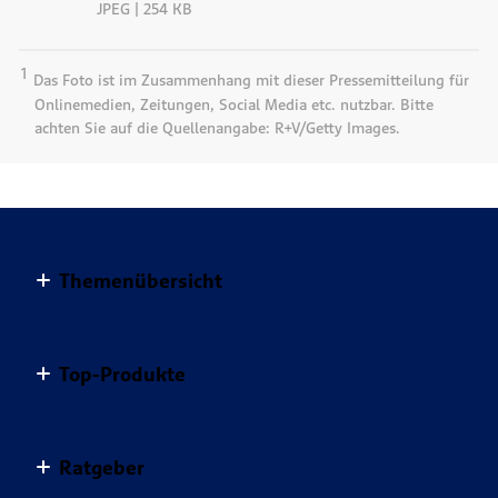
JPEG | 254 KB
1
Das Foto ist im Zusammenhang mit dieser Pressemitteilung für
Onlinemedien, Zeitungen, Social Media etc. nutzbar. Bitte
achten Sie auf die Quellenangabe: R+V/Getty Images.
Themenübersicht
Altersvorsorge
Top-Produkte
Haus & Wohnung
Einkommensvorsorge & Familie
AnsparKombi Safe+Smart
Ratgeber
Elektronikversicherungen
Auslandsreisekrankenversicherung