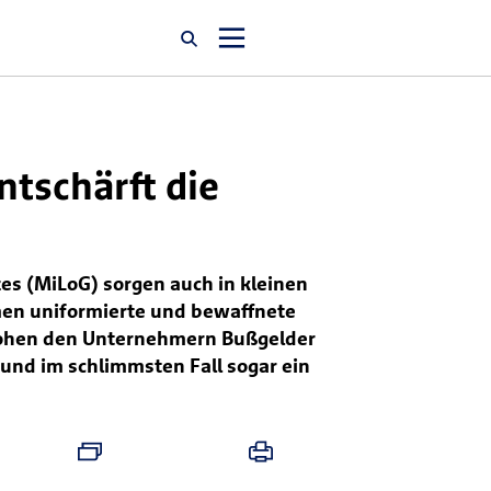
Startseite
tschärft die
Newsroom
Über uns
es (MiLoG) sorgen auch in kleinen
en uniformierte und bewaffnete
Karriere
 drohen den Unternehmern Bußgelder
und im schlimmsten Fall sogar ein
Jobsuche