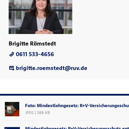
Brigitte Römstedt
0611 533-4656
brigitte.roemstedt@ruv.de
Foto: Mindestlohngesetz: R+V-Versicherungsschut
JPEG | 588 KB
Mindestlohngesetz: R+V-Versicherungsschutz ents