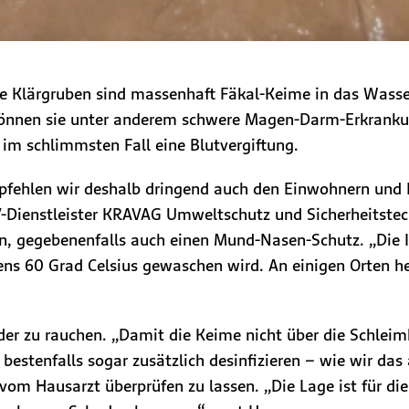
e Klärgruben sind massenhaft Fäkal-Keime in das Wasse
können sie unter anderem schwere Magen-Darm-Erkranku
im schlimmsten Fall eine Blutvergiftung.
mpfehlen wir deshalb dringend auch den Einwohnern und 
-Dienstleister KRAVAG Umweltschutz und Sicherheitstec
, gegebenenfalls auch einen Mund-Nasen-Schutz. „Die In
ens 60 Grad Celsius gewaschen wird. An einigen Orten 
oder zu rauchen. „Damit die Keime nicht über die Schleim
tenfalls sogar zusätzlich desinfizieren – wie wir das a
vom Hausarzt überprüfen zu lassen. „Die Lage ist für d