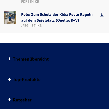
PDF | 84 KB
Foto: Zum Schutz der Kids: Feste Regeln
auf dem Spielplatz (Quelle: R+V)
JPEG | 841 KB
Themenübersicht
Altersvorsorge
Top-Produkte
Haus & Wohnung
Einkommensvorsorge & Familie
AnsparKombi Safe+Smart
Ratgeber
Elektronikversicherungen
Auslandsreisekrankenversicherung