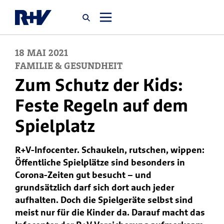
18
MAI
2021
Startseite
FAMILIE & GESUNDHEIT
Zum Schutz der Kids:
Newsroom
Feste Regeln auf dem
Spielplatz
Über uns
R+V-Infocenter. Schaukeln, rutschen, wippen:
Karriere
Öffentliche Spielplätze sind besonders in
Jobsuche
Corona-Zeiten gut besucht – und
grundsätzlich darf sich dort auch jeder
aufhalten. Doch die Spielgeräte selbst sind
meist nur für die Kinder da. Darauf macht das