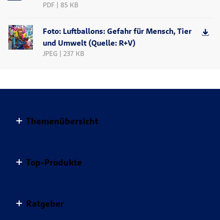
PDF | 85 KB
Foto: Luftballons: Gefahr für Mensch, Tier
und Umwelt (Quelle: R+V)
JPEG | 237 KB
Themenübersicht
Altersvorsorge
Top-Produkte
Haus & Wohnung
Einkommensvorsorge & Familie
AnsparKombi Safe+Smart
Ratgeber
Elektronikversicherungen
Auslandsreisekrankenversicherung