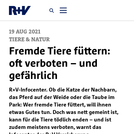
19
AUG
2021
Startseite
TIERE & NATUR
Fremde Tiere füttern:
Newsroom
oft verboten – und
gefährlich
Über uns
R+V-Infocenter. Ob die Katze der Nachbarn,
Karriere
das Pferd auf der Weide oder die Taube im
Jobsuche
Park: Wer fremde Tiere füttert, will ihnen
etwas Gutes tun. Doch was nett gemeint ist,
kann für die Tiere tödlich enden – und ist
zudem meistens verboten, warnt das