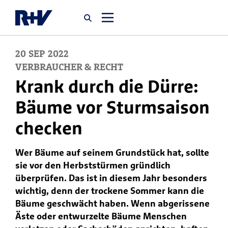
20
SEP
2022
Startseite
VERBRAUCHER & RECHT
Krank durch die Dürre:
Newsroom
Bäume vor Sturmsaison
checken
Über uns
Wer Bäume auf seinem Grundstück hat, sollte
Karriere
sie vor den Herbststürmen gründlich
Jobsuche
überprüfen. Das ist in diesem Jahr besonders
wichtig, denn der trockene Sommer kann die
Bäume geschwächt haben. Wenn abgerissene
Äste oder entwurzelte Bäume Menschen