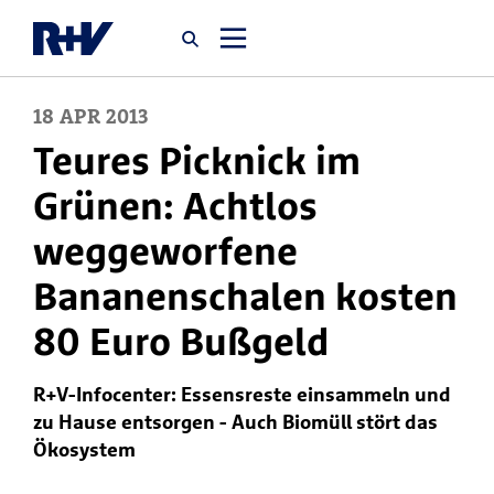
18
APR
2013
Startseite
Teures Picknick im
Grünen: Achtlos
Newsroom
weggeworfene
Über uns
Bananenschalen kosten
80 Euro Bußgeld
Karriere
Jobsuche
R+V-Infocenter: Essensreste einsammeln und
zu Hause entsorgen - Auch Biomüll stört das
Ökosystem