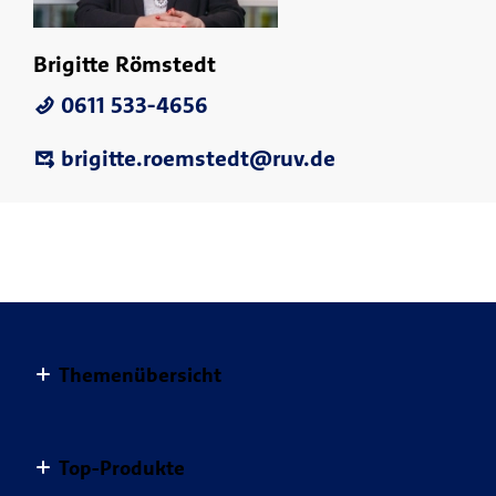
Brigitte Römstedt
0611 533-4656
brigitte.roemstedt@ruv.de
Themenübersicht
Altersvorsorge
Top-Produkte
Haus & Wohnung