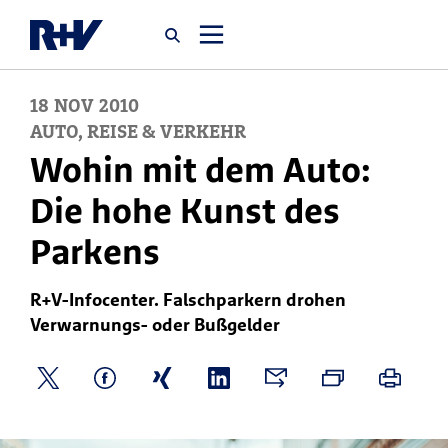
18
NOV
2010
Startseite
AUTO, REISE & VERKEHR
Wohin mit dem Auto:
Newsroom
Die hohe Kunst des
Parkens
Über uns
R+V-Infocenter. Falschparkern drohen
Karriere
Verwarnungs- oder Bußgelder
Jobsuche